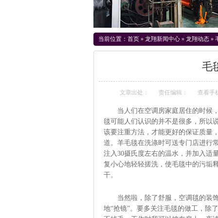
当前位置：
首页
»
龙翔新闻中心
»
龙翔动态
»
毛
文章出处：
责任编辑：
查看手
当人们在空调房家庭居住的时候，
毯可能人们认识的并不是很多，所以
该要注重方法，才能更好的保证质量
道。羊毛毯在洗涤时可送专门店进行
注入30摄氏度左右的温水，并加入适
复小心地轻轻搓洗，使毛毯中的污垢
干。
当然啦，除了舒服，空调毯的装饰性
地“抢镜”。要多关注毛毯的做工，除