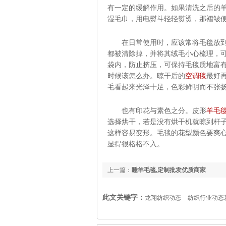
有一定的缓解作用。如果清洗之后的羊
湿毛巾，用电熨斗轻轻熨烫，那褶皱
在日常使用时，应该常将毛毯放到阳
都被清除掉，并将其绒毛小心梳理，
袋内，防止挤压，可保持毛毯质地富
时候该怎么办。晾干后的
空调毯
最好
毛看起来光泽十足，色彩鲜明而不张
也有印花与素色之分。皮形
羊毛
选择烘干，若是没有烘干机就晾到杆
这样容易变形。毛毯的花型颜色要爽
显得很格格不入。
上一篇：
睡羊毛毯,定制批发优质商家
此文关键字：
龙翔纺织动态
纺织行业动态