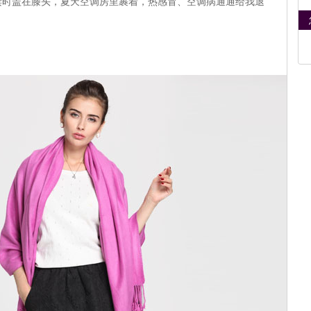
读时盖在膝头，夏天空调房里裹着，热感冒、空调病通通给我退