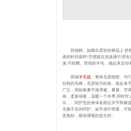
舒绒棉，如睡在柔软的棉花上 舒棉
者的时尚面料!空调毯在洗涤液中浸泡1
涤,可晾晒。而假的羊毛，烧起来后却
剪绒
羊毛毯
：整体毛质细密、均
自然的毛峰，毛质较为松散，摸起来
广泛，例如春夏可做薄被、夏被、空调
身，柔肤保暖，温暖一个冬季;同时对
乐……呵护您的身体各部位关节和膝盖
无微不至的呵护。如手感不明显，可取
是熟纱，吸收缓慢的是生纱。