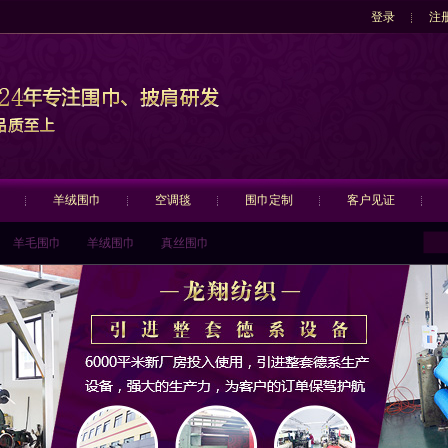
登录
注
羊绒围巾
空调毯
围巾定制
客户见证
羊毛围巾
羊绒围巾
真丝围巾