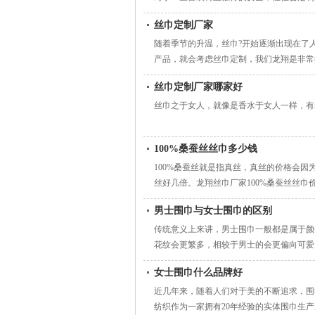
丝巾定制厂家
随着季节的升温，丝巾?开始逐渐出现在了
产品，就会考虑丝巾定制，我们龙翔是非常
丝巾定制厂家哪家好
丝巾之于女人，就像是香水于女人一样，有
100%桑蚕丝丝巾多少钱
100%桑蚕丝就是指真丝，真丝的价格会因
丝好几倍。龙翔丝巾厂家100%桑蚕丝丝
男士围巾与女士围巾的区别
传统意义上来讲，男士围巾一般都是属于颜
花纹会更繁多，相较于男士的会更偏向可爱
巾更偏向于中性风格，男女都可佩戴。
女士围巾什么品牌好
近几年来，随着人们对于美的不断追求，围
纺织作为一家拥有20年经验的实体围巾生产