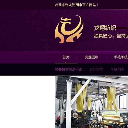
欢迎来到龙翔
围巾
官方网站！
首页
真丝围巾
羊毛羊绒
您要搜索的是不是：
真丝围巾
羊绒围巾