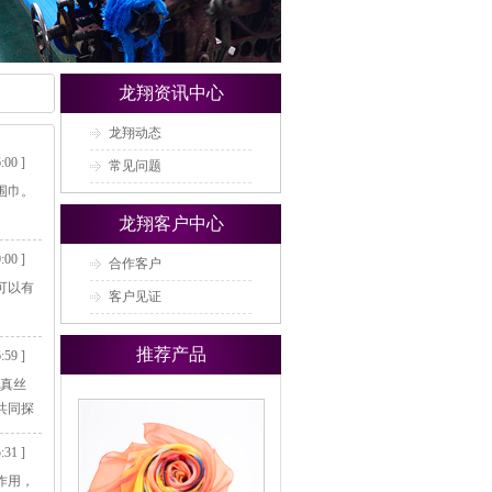
龙翔资讯中心
龙翔动态
:00 ]
常见问题
围巾。
龙翔客户中心
:00 ]
合作客户
可以有
客户见证
推荐产品
:59 ]
的真丝
共同探
:31 ]
作用，