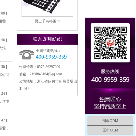
:00 ]
用需
男士千鸟格围巾
联系龙翔纺织
:56 ]
大难
全国咨询热线：
400-9959-359
:50 ]
公司传真：
0575-86297299
邮箱：
2198848164@qq.com
黑心商
公司地址：
浙江省绍兴市新昌县塔山
工业区
:24 ]
：丝巾
:47 ]
围巾ODM
喜爱，
围巾OEM