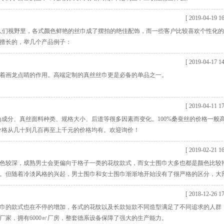
[ 2019-04-19 16
人们视野里，各式颜色鲜艳的丝巾成了摆拍的绝佳配饰，而一些客户比较喜欢个性化
擅长的，举几个产品例子：
[ 2019-04-17 14
着画龙点睛的作用。高端定制的真丝丝巾更是必备的单品之一。
[ 2019-04-11 17
为成分、真丝面料种类、规格大小、后道等很多因素而变化。100%桑蚕丝的价格一般
巾价格从几十到几百再至上千元的价格均有。欢迎询价！
[ 2019-02-21 16
色较深，成熟男士会更偏向于格子一类的花纹款式，而女士围巾大多也都是颜色比较
。但随着冷淡风格的兴起，男士围巾和女士围巾渐渐地开始没有了很严格的区分，大
[ 2018-12-26 17
巾的款式也在不停的增加，各式的花纹以及长款短款不同造型满足了不同追求的人群
厂家，拥有6000㎡厂房，整套德系设备保障了强大的生产能力。