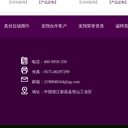
【OEM咨询】
【产品定制】
【OEM咨询】
【产品定制
真丝拉绒围巾
龙翔合作客户
龙翔荣誉资质
诚聘
电话：400-9959-359
传真：0575-86297299
邮箱：2198848164@qq.com
地址：中国浙江新昌县塔山工业区