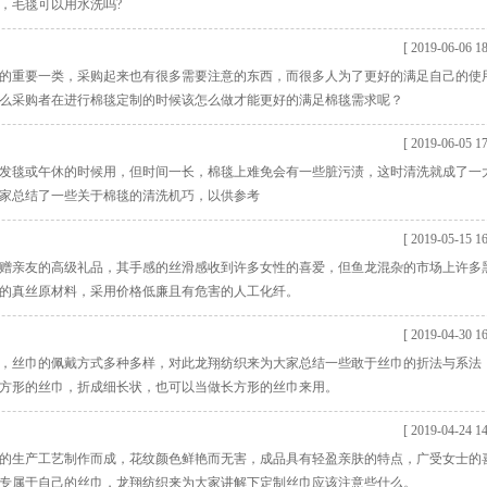
，毛毯可以用水洗吗?
[ 2019-06-06 18
的重要一类，采购起来也有很多需要注意的东西，而很多人为了更好的满足自己的使
么采购者在进行棉毯定制的时候该怎么做才能更好的满足棉毯需求呢？
[ 2019-06-05 17
发毯或午休的时候用，但时间一长，棉毯上难免会有一些脏污渍，这时清洗就成了一
家总结了一些关于棉毯的清洗机巧，以供参考
[ 2019-05-15 16
赠亲友的高级礼品，其手感的丝滑感收到许多女性的喜爱，但鱼龙混杂的市场上许多
的真丝原材料，采用价格低廉且有危害的人工化纤。
[ 2019-04-30 16
，丝巾的佩戴方式多种多样，对此龙翔纺织来为大家总结一些敢于丝巾的折法与系法
方形的丝巾，折成细长状，也可以当做长方形的丝巾来用。
[ 2019-04-24 14
的生产工艺制作而成，花纹颜色鲜艳而无害，成品具有轻盈亲肤的特点，广受女士的
专属于自己的丝巾，龙翔纺织来为大家讲解下定制丝巾应该注意些什么。