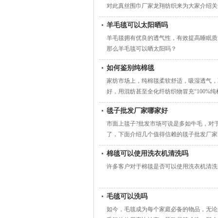
对此真丝围巾厂家龙翔纺织来为大家介绍关
羊毛毯可以太阳晒吗
羊毛毯拥有优良的透气性，有效提高睡眠质
那么羊毛毯可以晒太阳吗？
如何鉴别纯棉毯
家纺市场上，纯棉毯柔软舒适，吸湿透气，
好，用混纺甚至全化纤纺织物冒充“100%
毯子批发厂家哪家好
市面上毯子?批发市场可说是多如牛毛，对
了，下面介绍几个值得信赖的毯子批发厂家
棉毯可以使用洗衣机清洗吗
许多客户对于棉毯是否可以使用洗衣机清洗
毛毯可以洗吗
如今，毛毯成为每个家庭必备的物品，无论