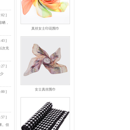
:02 ]
晾晒，
真丝女士印花围巾
:43 ]
以次充
:27 ]
可少
女士真丝围巾
:00 ]
:57 ]
果。但