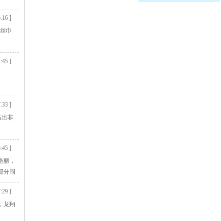
:16 ]
的丝巾
:45 ]
:33 ]
高出非
:45 ]
艳丽，
部分围
:29 ]
，龙翔