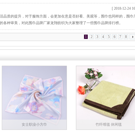
[ 2018-12-24 16
活品质的提升，对于服饰方面，会更加在意是否好看、美观等，围巾也同样的，围巾
的各种审美，对此围巾品牌厂家龙翔纺织为大家整理了一些围巾品牌排行榜。
1
2
3
4
5
6
7
8
女士职业小方巾
竹纤维毯 休闲毯