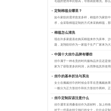
毛毯的使用率比较高，导致易脏难洗。那么
定制棉毯去哪里？
如今家纺的需求愈发多样，棉毯作为家纺中
求，会采取棉毯定制的方式来采购棉毯，那
棉毯怎么清洗
现在许多家庭喜欢购买棉毯来作为床单、沙
题，龙翔纺织作为一家毯子生产厂家来为大
中国十大丝巾品牌有哪些
丝巾属于一种名贵的时尚服饰品并且还是馈
家为了获取更多的利润，从而降低其所使用
丝巾的基本折法与系法
女士在佩戴丝巾的时候会非常在意佩戴效果
一般分为正方形丝巾和长方形丝巾两种。正
丝巾定制应该注意什么
丝巾通常采用桑蚕丝作为原材料，加上特殊
对于一些喜欢特立独行的女士，往往会定制