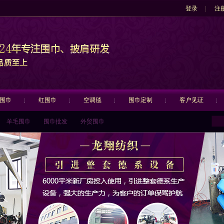
登录
注
围巾
红围巾
空调毯
围巾定制
客户见证
羊毛围巾
围巾批发
外贸围巾