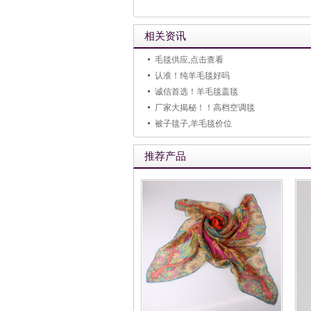
相关资讯
毛毯供应,点击查看
认准！纯羊毛毯好吗
诚信首选！羊毛毯盖毯
厂家大揭秘！！高档空调毯
被子毯子,羊毛毯价位
推荐产品