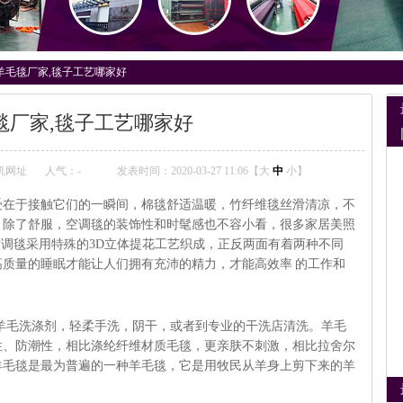
羊毛毯厂家,毯子工艺哪家好
毯厂家,毯子工艺哪家好
机网址
人气：
-
发表时间：2020-03-27 11:06【
大
中
小
】
于接触它们的一瞬间，棉毯舒适温暖，竹纤维毯丝滑清凉，不
，除了舒服，空调毯的装饰性和时髦感也不容小看，很多家居美照
空调毯采用特殊的3D立体提花工艺织成，正反两面有着两种不同
质量的睡眠才能让人们拥有充沛的精力，才能高效率 的工作和
毛洗涤剂，轻柔手洗，阴干，或者到专业的干洗店清洗。羊毛
性、防潮性，相比涤纶纤维材质毛毯，更亲肤不刺激，相比拉舍尔
羊毛毯是最为普遍的一种羊毛毯，它是用牧民从羊身上剪下来的羊