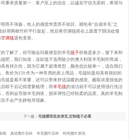
公司秉承质量第一，客户至上的信念，以诚实守信为原则，希望与
而不张扬，给人的感觉华贵而不炫目。腈纶有“合成羊毛”之
最好用两根竹杆平行架起，然后将空调毯搭在上面置于阴凉处慢
防
空调毯
退色变形。
的了解了，你可能会问最便宜的羊毛
毯子
价格是多少，接下来和
毛毯吧，我们知道，这款毯子选用较少的澳大利亚羊毛制作而成，
和具有持久性，因为它属于超薄类型，颜色也比较单一，适合我们
，售价为159.作为一种常用的床上用品，毛毯轻盈却具有很好的
的毛毯盖着不笨重，还可以带来舒适温暖的感觉。蘸取浓度很低的
然后晾干后记得需要梳理；而
羊毛毯
的清洁就不可以使用强行洗洁
温，否则会导致羊毛倒状，损坏弹性已经轻柔的品质。真的羊毛制
而且不会产生静电等现象。
下一篇：
毛毯哪里批发便宜,定制毯子必看
新闻
真丝围巾百科
羊毛围巾百科
时尚围巾资讯