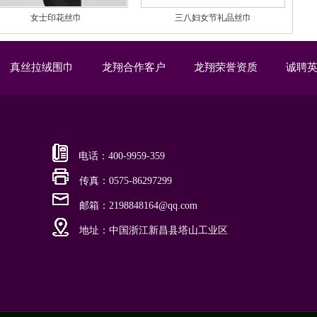
女士印花丝巾
三八妇女节礼品丝巾
真丝拉绒围巾
龙翔合作客户
龙翔荣誉资质
诚聘
电话：400-9959-359
传真：0575-86297299
邮箱：2198848164@qq.com
地址：中国浙江新昌县塔山工业区