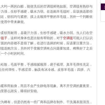
约一两的白醋，能使洗后的空调毯鲜艳如新。空调毯有熟纱与
汗力强，生纱手感硬，吸水力弱。在选购羊毛毯时，应该挑选那些
相近，纺织均匀紧密、摸上去顺滑平整的羊毛毯，另外一个判断依
在使用中带来麻烦。
纱柔软而耐用，县吸汗力强，生纱手感硬，吸水力弱。当人们在空
个
毯子
，这样对身体也是比较有帮助的，对于
空调毯
可能人们认识
方面的内容都不是很了解，在进行选择的时候，应该要注重方法，
调毯选购方法，另外对于变频空调有点问题要知道。稀释好了之后
至一个小时的时间。
质松散，毛面平整，手感细腻顺滑，易于梳理。真羊毛弹性充足，
无任何弹性，手感涩滞，触及有冰冷感。皮形羊毛毯：四拼、六
和而贴身，而且不会产生静电等现象。离不开空调的夏夜里，
抱里那么踏实，睡得好安稳。
稀有，但是仍然有一些厂商和品牌在制作。干洗属表面清洗，