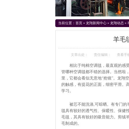
当前位置：
首页
»
龙翔新闻中心
»
龙翔动态
»
羊毛
文章出处：
责任编辑：
查看手
相比于纯棉空调毯，最直观的感受在
管哪种空调毯都不错的选择。当然啦
里，它都会看似无意地“抢镜”。龙翔
的触感，有提花的正面，细密平滑。高
学习。
被芯不能洗涤,可晾晒。有专门的羊
毯具有较好的透气性、保暖性、保健
毛毯，其具有较好的吸音能力。剪绒
毛制成的。