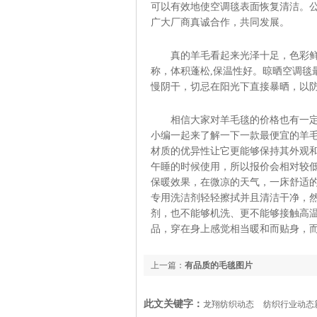
可以有效地使空调毯表面恢复清洁。
广大厂商真诚合作，共同发展。
真的羊毛看起来光泽十足，色彩鲜明
称，体积蓬松,保温性好。晾晒空调毯
慢阴干，切忌在阳光下直接暴晒，以
相信大家对羊毛毯的价格也有一定
小编一起来了解一下一款最便宜的羊
材质的优异性让它更能够保持其外观
午睡的时候使用，所以报价会相对较低
保暖效果，在微凉的天气，一床舒适
专用洗洁剂轻轻擦拭并且清洁干净，
剂，也不能够机洗、更不能够接触高
品，穿在身上感觉相当暖和而贴身，
上一篇：
有品质的毛毯图片
此文关键字：
龙翔纺织动态
纺织行业动态