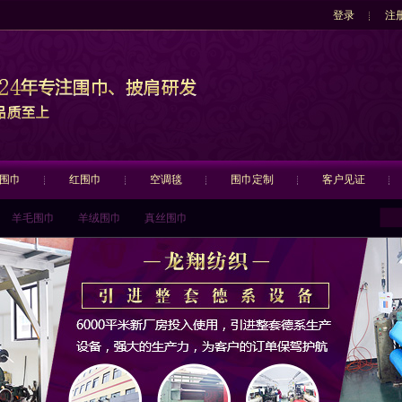
登录
注
围巾
红围巾
空调毯
围巾定制
客户见证
羊毛围巾
羊绒围巾
真丝围巾