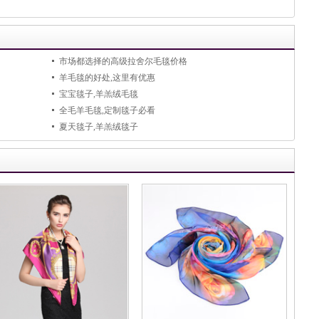
市场都选择的高级拉舍尔毛毯价格
羊毛毯的好处,这里有优惠
宝宝毯子,羊羔绒毛毯
全毛羊毛毯,定制毯子必看
夏天毯子,羊羔绒毯子