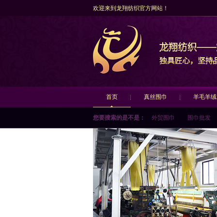
欢迎来到龙翔纺织官方网站！
首页
真丝围巾
羊毛羊绒
您要搜索的是不是：
外贸围巾
围巾批发