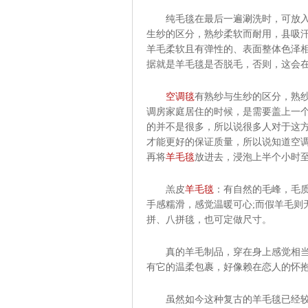
纯毛毯在最后一遍涮洗时，可放入大
生纱的区分，熟纱柔软而耐用，县吸
羊毛柔软且有弹性的、表面整体色泽
据就是羊毛毯是否脱毛，否则，这会
空调毯
有熟纱与生纱的区分，熟
调房家庭居住的时候，是需要盖上一
的并不是很多，所以说很多人对于这
才能更好的保证质量，所以说知道空
再将
羊毛毯
放进去，浸泡上半个小时
羔皮
羊毛毯
：有自然的毛峰，毛
手感糯滑，感觉温暖可心;而假羊毛则
拼、八拼毯，也可定做尺寸。
真的羊毛制品，穿在身上感觉相当暖
有它的温柔包裹，好像赖在恋人的怀
虽然如今这种复古的羊毛毯已经较为