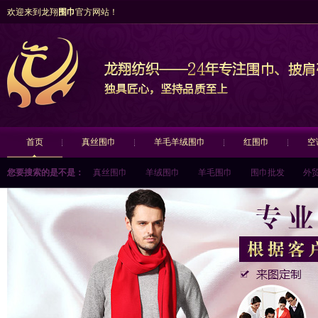
欢迎来到龙翔
围巾
官方网站！
首页
真丝围巾
羊毛羊绒围巾
红围巾
空
您要搜索的是不是：
真丝围巾
羊绒围巾
羊毛围巾
围巾批发
外