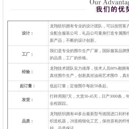
龙翔纺织拥有专业的设计团队，可以按照客
设计：
业配合服装公司，礼品公司量身打造专属
围
新产品，不断的设计创新
。
我们是专业的
围巾生产厂家
，国际服装品牌
工厂：
的品质，工厂的价格。
龙翔技术团队实力雄厚
，
技术人员80%都拥
经验：
真丝围巾生产，创新真丝油画艺术围巾，真
起订量：
低起订量；定做
围巾
每款
5
0条起。
打样
周期7天，大货
30-45
天
，日产3000条
发货：
全程跟踪。
龙翔纺织
拥有
40多台最新型号德国进口剑杆
品质：
织造机器，
28道精细化工艺
，保持原有的纤
好、品质保证。