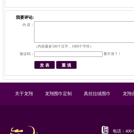
我要评论:
内 容：
（内容最多500个汉字，1000个字符）
验证码：
看不清？！
关于龙翔
龙翔围巾定制
真丝拉绒围巾
龙翔
电话：400-9