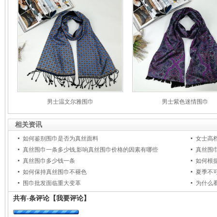
男士温文尔雅围巾
男士紫色迷情围巾
相关资讯
如何鉴别围巾是否为真丝面料
女士高
真丝围巾一条多少钱,影响真丝围巾价格的因素有哪些
真丝围
真丝围巾多少钱一条
如何根
如何保持真丝围巾不褪色
夏季不
围巾批发面临重大变革
为什么
共有
-
条评论
【我要评论】