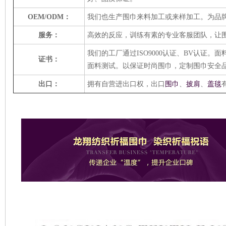
OEM/ODM：
我们也生产
围巾
来料加工或来样加工
。
为
品
服务：
高效的反应，训练有素的专业客服团队，让
我们的
工厂通过
ISO9000认证、BV认证。
面
证书：
面料测试。以保证时尚
围巾
，定制
围巾
安全
出口：
拥有自营进出口权，出口
围巾
、
披肩
、
盖毯