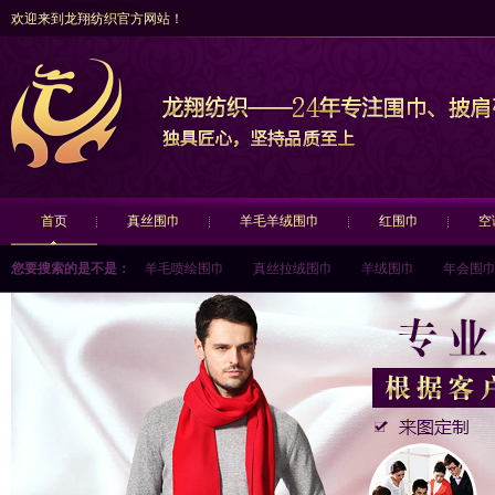
欢迎来到龙翔纺织官方网站！
首页
真丝围巾
羊毛羊绒围巾
红围巾
空
您要搜索的是不是：
羊毛喷绘围巾
真丝拉绒围巾
羊绒围巾
年会围